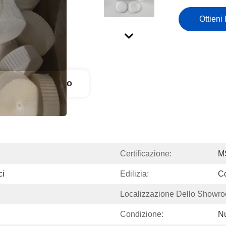
Ottieni 
ione Del Prodotto
Certificazione:
M
ci
Edilizia:
Co
Localizzazione Dello Showr
Condizione:
N