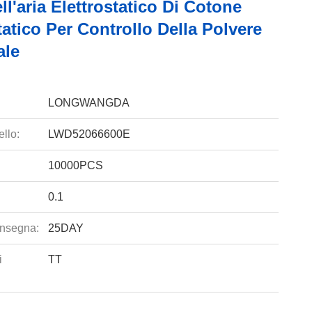
ell'aria Elettrostatico Di Cotone
tatico Per Controllo Della Polvere
ale
LONGWANGDA
llo:
LWD52066600E
10000PCS
0.1
nsegna:
25DAY
i
TT