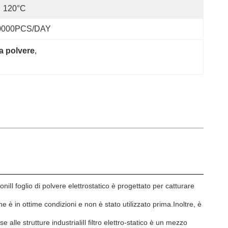
120°C
0000PCS/DAY
lla polvere
, 
niIl foglio di polvere elettrostatico è progettato per catturare
 che è in ottime condizioni e non è stato utilizzato prima.Inoltre, è
 alle strutture industrialiIl filtro elettro-statico è un mezzo