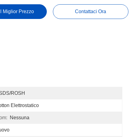
Il Miglior Prezzo
Contattaci Ora
SDS/ROSH
tton Elettrostatico
oom:
Nessuna
uovo