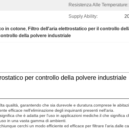
Resistenza Alle Temperature:
Supply Ability:
2
tico in cotone
, 
Filtro dell'aria elettrostatico per il controllo de
controllo della polvere industriale
ttrostatico per controllo della polvere industriale
i alta qualità, garantendo che sia durevole e duratura.comprese le abitazio
nte efficace nell'eliminazione degli inquinanti presenti nell'aria.
che significa che è adatta per l'uso in applicazioni mediche.il che significa
'uso in una vasta gamma di ambienti.
hiunque cerchi un modo efficiente ed efficace per filtrare l'aria.dalle case