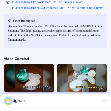
Tag:
#
Carta da filtro dello scambiatore HME dell'umidità di calore
#
Carta da filtro della pasta di cellulosa HME
#
HME la carta da filtro 10mm
Video Description:
Discover the Wooden Paddle HME Filter Paper for Resmed HUMDIX Filtration
Solutions. This high-quality, sterile filter paper ensures efficient humidification
and filtration with a 99.99% efficiency rate. Perfect for medical and industrial air
filtration needs.
Video Correlati
00:18
00:18
Carta da filtro HME 99,999% Efficace
Rollo di carta filtrabile HME
dglwdkj
220% Assorbimento d'acqua
assorbente
Carta Da Filtro HME
Carta Da Filtro HME
February 10, 2026
February 10, 2026