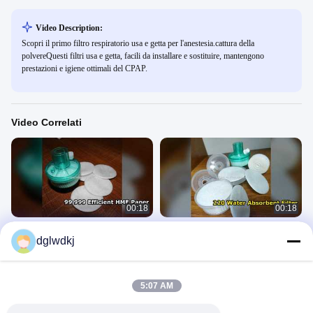
Video Description:
Scopri il primo filtro respiratorio usa e getta per l'anestesia.cattura della
polvereQuesti filtri usa e getta, facili da installare e sostituire, mantengono
prestazioni e igiene ottimali del CPAP.
Video Correlati
00:18
00:18
Carta da filtro HME 99,999% Efficace
Rollo di carta filtrabile HME
dglwdkj
220% Assorbimento d'acqua
assorbente
Carta Da Filtro HME
Carta Da Filtro HME
February 10, 2026
February 10, 2026
5:07 AM