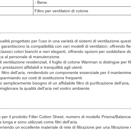
- Bene.
Filtro per ventilatori di cotone
lità progettato per l'uso in una varietà di sistemi di ventilazione.questo f
antiscono la compatibilità con vari modelli di ventilatori, offrendo fles
n classici colori bianchi e neri eleganti, offrendo opzioni per soddisfare
tica al personale di manutenzione.
di ventilazione residenziali, il foglio di cotone Wanman si distingue per fil
restazioni affidabili e tranquillità agli utenti.
filtro dell'aria, rendendolo un componente essenziale per il manteniment
parmiando sui costi di sostituzione frequenti.
o semplicemente bisogno di un affidabile filtro di purificazione dell'aria
gliorare la qualità dell'aria nel vostro ambiente.
er il prodotto Filter Cotton Sheet, numero di modello Prisma/Balance/SO
lunga e sono utilizzati come filtri dell'aria.
 fornendo un eccellente materiale di rete di filtrazione per una filtrazion