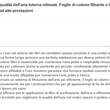
ualità dell'aria interna ottimale
, 
Foglio di cotone filtrante a
 ad alte prestazioni
er l'uso nel settore dei filtri dei ventilatori.questo prodotto è una scelta i
ua forma lunga assicura una perfetta adattazione per diversi sistemi di f
 di cotone filtro è essenziale per mantenere l'aria pulita e respirabile.rim
a per catturare anche le particelle più piccole, rendendola altamente effi
zioni affidabili e l'uso duraturo.garantire che fornisca risultati coerenti ne
è una scelta affidabile per mantenere l'aria pulita e fresca.
ornare un sistema di filtrazione dell'aria più efficiente, il foglio di coton
 conveniente sia per i professionisti che per gli appassionati di fai da t
i lavoro più sano.
ed efficace per le applicazioni di filtro di purificazione dell'aria.e effic
sto prodotto per migliorare la qualità dell'aria nel vostro spazio e godere d