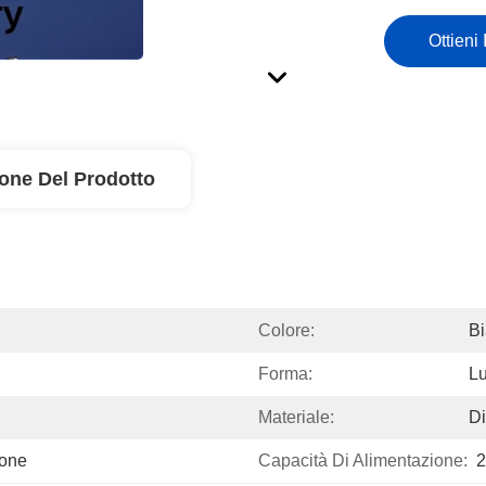
Ottieni 
ione Del Prodotto
Colore:
B
Forma:
L
Materiale:
Di
tone
Capacità Di Alimentazione:
2