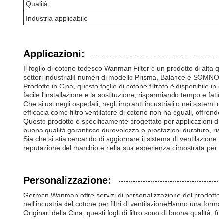
Qualità
Industria applicabile
Applicazioni:
Il foglio di cotone tedesco Wanman Filter è un prodotto di alta qua
settori industrialiI numeri di modello Prisma, Balance e SOMNO gar
Prodotto in Cina, questo foglio di cotone filtrato è disponibile i
facile l'installazione e la sostituzione, risparmiando tempo e fa
Che si usi negli ospedali, negli impianti industriali o nei sistemi 
efficacia come filtro ventilatore di cotone non ha eguali, offrendo p
Questo prodotto è specificamente progettato per applicazioni di 
buona qualità garantisce durevolezza e prestazioni durature, ris
Sia che si stia cercando di aggiornare il sistema di ventilazione 
reputazione del marchio e nella sua esperienza dimostrata per mi
Personalizzazione:
German Wanman offre servizi di personalizzazione del prodotto p
nell'industria del cotone per filtri di ventilazioneHanno una forma 
Originari della Cina, questi fogli di filtro sono di buona qualità,