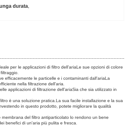
 lunga durata
, 
deale per le applicazioni di filtro dell'ariaLe sue opzioni di colore
iltraggio.
uove efficacemente le particelle e i contaminanti dall'ariaLa
ciente nella filtrazione dell'aria.
lle applicazioni di filtrazione dell'ariaSia che sia utilizzato in
e filtro è una soluzione pratica.La sua facile installazione e la sua
eInvestendo in questo prodotto, potete migliorare la qualità
iente membrana del filtro antiparticolato lo rendono un bene
ei benefici di un'aria più pulita e fresca.