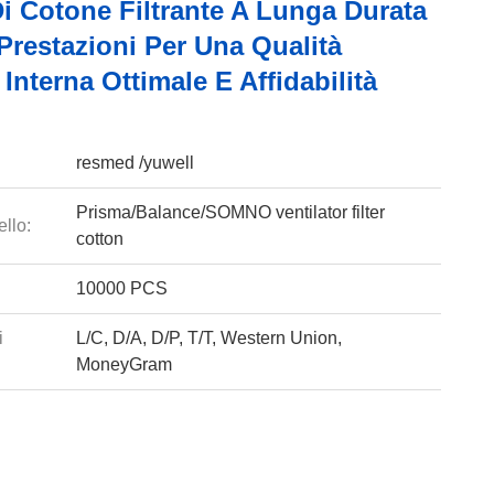
i Cotone Filtrante A Lunga Durata
Prestazioni Per Una Qualità
a Interna Ottimale E Affidabilità
resmed /yuwell
Prisma/Balance/SOMNO ventilator filter
llo:
cotton
10000 PCS
i
L/C, D/A, D/P, T/T, Western Union,
MoneyGram