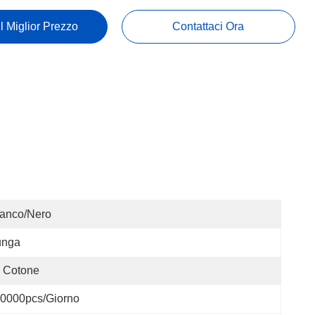
Il Miglior Prezzo
Contattaci Ora
ianco/Nero
unga
 Cotone
0000pcs/giorno