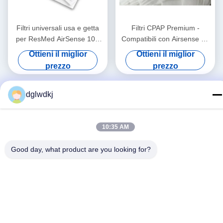
Filtri universali usa e getta
Filtri CPAP Premium -
per ResMed AirSense 10 -
Compatibili con Airsense 11
AirCurve 10 - S9 - AirStart
serie di forniture
Ottieni il miglior
Ottieni il miglior
prezzo
prezzo
dglwdkj
10:35 AM
Good day, what product are you looking for?
Social media
Contatto rapido