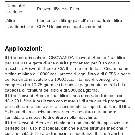
Nome del
Resvent IBreeze Filter
prodotto:
Altre
Elemento di filtraggio dell'aria quadrato, filtro
caratteristiche:
CPAP Respironics, pad assorbente
Applicazioni:
Il filtro per aria solare LONGWANDA Resvent IBreeze è un filtro
per aria usa e getta di alta qualità progettato per l'uso con la
macchina Resvent IBreeze 20A.Il filtro è prodotto in Cina e ha un
ordine minimo di 10000pcsIl prezzo di ogni filtro è di 0,55$ e sono
confezionati in scatole da 10000pcs. Il tempo di consegna è
compreso tra 10-25 giorni e i termini di pagamento sono T/T. La
capacità di fornitura del filtro è di 5000pcs/giorno.
Il filtro Resvent IBreeze è un filtro d'aria quadrato di dimensioni
48 x 20.Il filtro è realizzato con materiali di alta qualità progettati
per catturare e rimuovere efficacemente le impurità dall'ariaIl filtro
è dotato di un cuscinetto assorbente che aiuta a trattenere
l'umidità e a impedirle di entrare nella macchina.
Il filtro Resvent IBreeze è ideale per una varietà di applicazioni: è
perfetto per l'uso in ospedali, cliniche e altre strutture mediche in
cui la qualità dell'aria è di massima importanza.Il filtro è anche