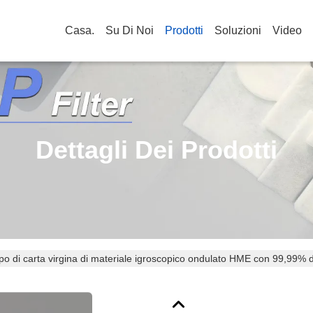
Casa.
Su Di Noi
Prodotti
Soluzioni
Video
Dettagli Dei Prodotti
o di carta virgina di materiale igroscopico ondulato HME con 99,99% di