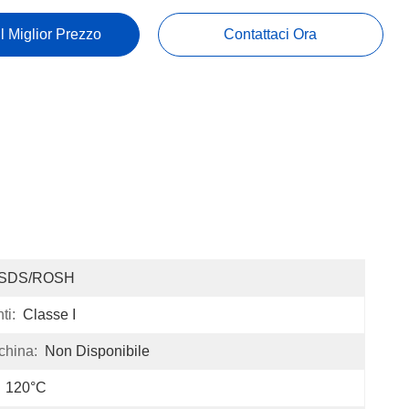
Il Miglior Prezzo
Contattaci Ora
SDS/ROSH
ti:
Classe I
china:
Non Disponibile
120°C