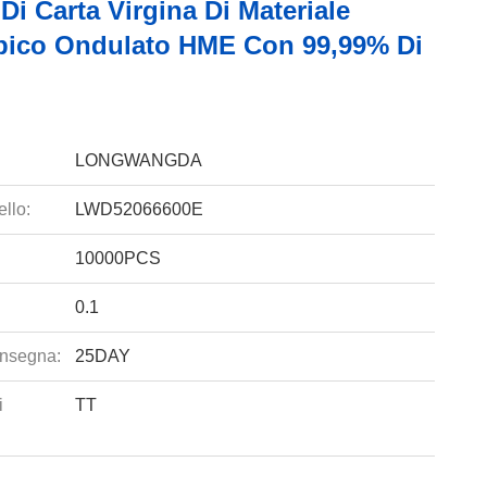
i Carta Virgina Di Materiale
pico Ondulato HME Con 99,99% Di
LONGWANGDA
llo:
LWD52066600E
10000PCS
0.1
nsegna:
25DAY
i
TT