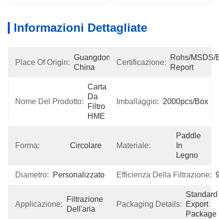
Informazioni Dettagliate
Guangdong, 
Rohs/MSDS/Bio
Place Of Origin:
Certificazione:
China
Report
Carta 
Da 
Nome Del Prodotto:
Imballaggio:
2000pcs/box
Filtro 
HME
Paddle 
Forma:
Circolare
Materiale:
In 
Legno
Diametro:
Personalizzato
Efficienza Della Filtrazione:
Standard 
Filtrazione 
Applicazione:
Packaging Details:
Export 
Dell'aria
Package