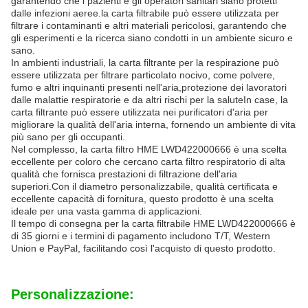
garantendo che i pazienti e gli operatori sanitari siano protetti
dalle infezioni aeree.la carta filtrabile può essere utilizzata per
filtrare i contaminanti e altri materiali pericolosi, garantendo che
gli esperimenti e la ricerca siano condotti in un ambiente sicuro e
sano.
In ambienti industriali, la carta filtrante per la respirazione può
essere utilizzata per filtrare particolato nocivo, come polvere,
fumo e altri inquinanti presenti nell'aria,protezione dei lavoratori
dalle malattie respiratorie e da altri rischi per la saluteIn case, la
carta filtrante può essere utilizzata nei purificatori d'aria per
migliorare la qualità dell'aria interna, fornendo un ambiente di vita
più sano per gli occupanti.
Nel complesso, la carta filtro HME LWD422000666 è una scelta
eccellente per coloro che cercano carta filtro respiratorio di alta
qualità che fornisca prestazioni di filtrazione dell'aria
superiori.Con il diametro personalizzabile, qualità certificata e
eccellente capacità di fornitura, questo prodotto è una scelta
ideale per una vasta gamma di applicazioni.
Il tempo di consegna per la carta filtrabile HME LWD422000666 è
di 35 giorni e i termini di pagamento includono T/T, Western
Union e PayPal, facilitando così l'acquisto di questo prodotto.
Personalizzazione: