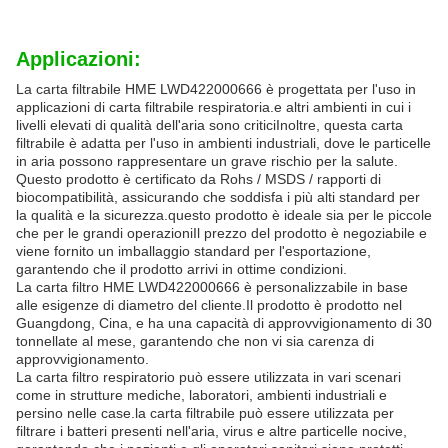
Applicazioni:
La carta filtrabile HME LWD422000666 è progettata per l'uso in
applicazioni di carta filtrabile respiratoria.e altri ambienti in cui i
livelli elevati di qualità dell'aria sono criticiInoltre, questa carta
filtrabile è adatta per l'uso in ambienti industriali, dove le particelle
in aria possono rappresentare un grave rischio per la salute.
Questo prodotto è certificato da Rohs / MSDS / rapporti di
biocompatibilità, assicurando che soddisfa i più alti standard per
la qualità e la sicurezza.questo prodotto è ideale sia per le piccole
che per le grandi operazioniIl prezzo del prodotto è negoziabile e
viene fornito un imballaggio standard per l'esportazione,
garantendo che il prodotto arrivi in ottime condizioni.
La carta filtro HME LWD422000666 è personalizzabile in base
alle esigenze di diametro del cliente.Il prodotto è prodotto nel
Guangdong, Cina, e ha una capacità di approvvigionamento di 30
tonnellate al mese, garantendo che non vi sia carenza di
approvvigionamento.
La carta filtro respiratorio può essere utilizzata in vari scenari
come in strutture mediche, laboratori, ambienti industriali e
persino nelle case.la carta filtrabile può essere utilizzata per
filtrare i batteri presenti nell'aria, virus e altre particelle nocive,