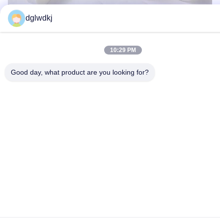
dglwdkj
10:29 PM
Good day, what product are you looking for?
Supporto e servizi:
Il prodotto Absorbent Filter Paper è progettato per filtrare liquidi
come oli, solventi e soluzioni acquose.Il prodotto è realizzato con
fibre di cellulosa di alta qualità che forniscono un'eccellente
capacità di assorbimento e di ritenzione delle particelleIl nostro
team di supporto tecnico è disponibile per rispondere a qualsiasi
domanda relativa alle prestazioni del prodotto e all'idoneità per
applicazioni specifiche.Offriamo anche servizi quali la
personalizzazione del prodotto e lo sviluppo di carta filtrante
specializzata per esigenze di filtrazione uniche.
Imballaggio e trasporto:
Imballaggio del prodotto:
La nostra carta filtro assorbente viene fornita in una scatola di