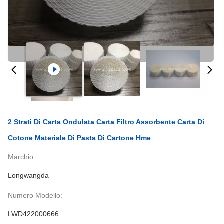
2 Strati Di Carta Ondulata Carta Filtro Assorbente Carta Di
Cotone Materiale Di Pasta Di Cartone Hme
Marchio:
Longwangda
Numero Modello:
LWD422000666