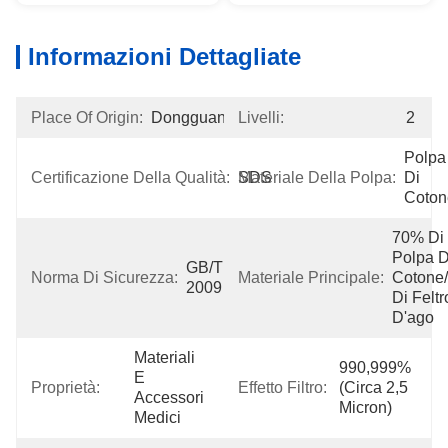
Informazioni Dettagliate
Place Of Origin:
Dongguan
Livelli:
2
Polpa 
Certificazione Della Qualità:
SDS
Materiale Della Polpa:
Di 
Coton
70% Di 
Polpa Di
GB/T18830-
Norma Di Sicurezza:
Materiale Principale:
Cotone/
2009
Di Feltro
D'ago
Materiali 
990,999% 
E 
Proprietà:
Effetto Filtro:
(circa 2,5 
Accessori 
Micron)
Medici