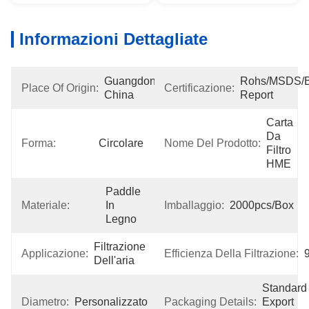
Informazioni Dettagliate
Guangdong, 
Rohs/MSDS/Bio
Place Of Origin:
Certificazione:
China
Report
Carta 
Da 
Forma:
Circolare
Nome Del Prodotto:
Filtro 
HME
Paddle 
Materiale:
In 
Imballaggio:
2000pcs/box
Legno
Filtrazione 
Applicazione:
Efficienza Della Filtrazione:
Dell'aria
Standard 
Diametro:
Personalizzato
Packaging Details:
Export 