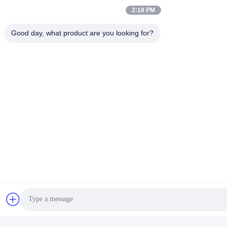
2:18 PM
Good day, what product are you looking for?
Imballaggio e trasporto:
Nome del prodotto: HME Filter Paper
Descrizione del prodotto: la carta filtrabile HME è una carta
filtrabile di alta qualità progettata per filtrare le impurità presenti
nell'aria e nel flusso di ossigeno dei dispositivi medici.
Imballaggio: la carta filtrabile HME viene fornita in una confezione
di 50 pezzi, avvolti individualmente in un sacchetto sterile per
garantire la massima igiene.
Spedizione: offriamo la spedizione standard gratuita all'interno
degli Stati Uniti.
Tag:
Carta Da Filtro Dello Scambiatore HME Dell'umidità Di 