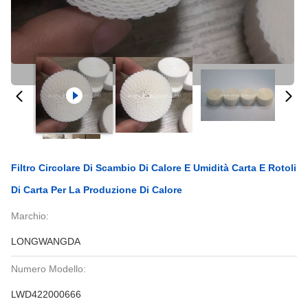
Filtro Circolare Di Scambio Di Calore E Umidità Carta E Rotoli
Di Carta Per La Produzione Di Calore
Marchio:
LONGWANGDA
Numero Modello:
LWD422000666