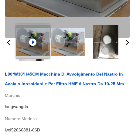
L80*W30*H45CM Macchina Di Avvolgimento Del Nastro In
Acciaio Inossidabile Per Filtro HME A Nastro Da 10-25 Mm
Marchio:
longwangda
Numero Modello:
lwd52066881-06D