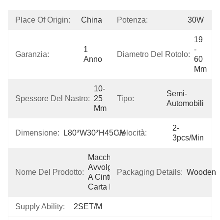
Place Of Origin:
China
Potenza:
30W
19 
1 
- 
Garanzia:
Diametro Del Rotolo:
Anno
60 
Mm
10-
Semi-
Spessore Del Nastro:
25 
Tipo:
Automobili
Mm
2-
Dimensione:
L80*W30*H45CM
Velocità:
3pcs/min
Macchina Di 
Avvolgimento 
Nome Del Prodotto:
Packaging Details:
Wooden
A Cintura Di 
Carta HME
Supply Ability:
2SET/M