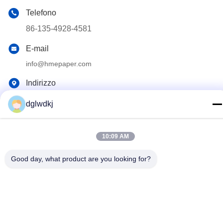
Telefono
86-135-4928-4581
E-mail
info@hmepaper.com
Indirizzo
Terzo piano, edificio 5, n. 9 via Shengli, città di Tongqiao,
dglwdkj
zona high-tech di Zhongkai, città di Huizhou, provincia di
Guangdong, Cina
10:09 AM
Politica sulla privacy
|
Mappa del sito
Good day, what product are you looking for?
La Cina va bene. Qualità il hme la carta da filtro Fornitore. 2022-
2026 Huizhou Longwangda Technology Co., Ltd. Tutti. Tutti i diritti
riservati.