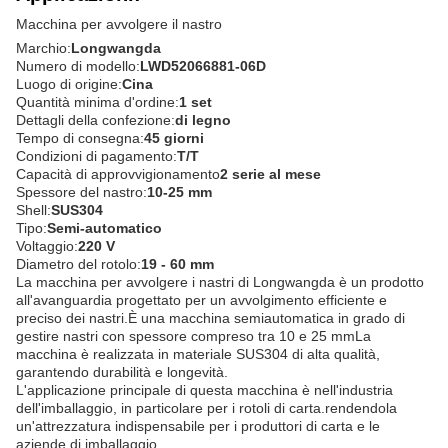
Macchina per avvolgere il nastro
Marchio:
Longwangda
Numero di modello:
LWD52066881-06D
Luogo di origine:
Cina
Quantità minima d'ordine:
1 set
Dettagli della confezione:
di legno
Tempo di consegna:
45 giorni
Condizioni di pagamento:
T/T
Capacità di approvvigionamento
2 serie al mese
Spessore del nastro:
10-25 mm
Shell:
SUS304
Tipo:
Semi-automatico
Voltaggio:
220 V
Diametro del rotolo:
19 - 60 mm
La macchina per avvolgere i nastri di Longwangda è un prodotto
all'avanguardia progettato per un avvolgimento efficiente e
preciso dei nastri.È una macchina semiautomatica in grado di
gestire nastri con spessore compreso tra 10 e 25 mmLa
macchina è realizzata in materiale SUS304 di alta qualità,
garantendo durabilità e longevità.
L'applicazione principale di questa macchina è nell'industria
dell'imballaggio, in particolare per i rotoli di carta.rendendola
un'attrezzatura indispensabile per i produttori di carta e le
aziende di imballaggio.