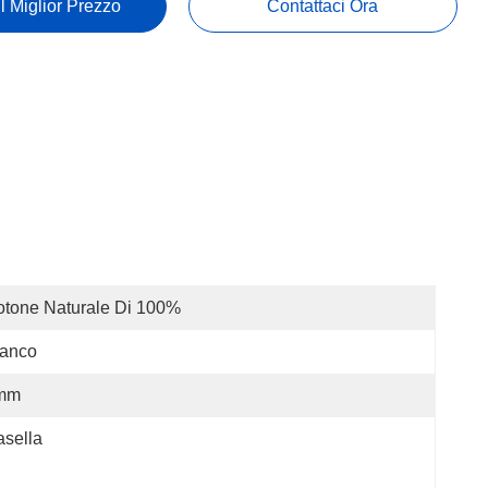
Il Miglior Prezzo
Contattaci Ora
tone Naturale Di 100%
ianco
mm
sella