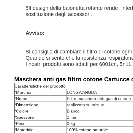
5Il design della baionetta rotante rende l'inte
sostituzione degli accessori.
Avviso:
Si consiglia di cambiare il filtro di cotone ogni
Quando si sente che la resistenza respiratoria 
I nostri prodotti sono adatti per 6001cn, 5n11
Maschera anti gas filtro cotone Cartucce di
Caratteristiche del prodotto
*Marchio
LONGWANGDA
*Nome
Filtro maschera anti-gas di cotone
*
Dimensione
realizzato su misura
*Colore
Bianco
*
Spessore
2 mm
*Peso
0.5g
*
Materiale
100% cotone naturale