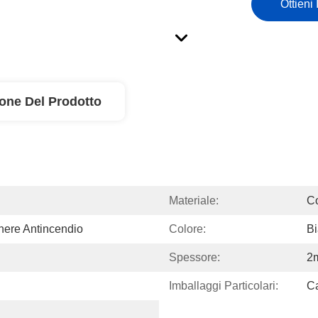
Ottieni 
ione Del Prodotto
Materiale:
Co
here Antincendio
Colore:
B
Spessore:
2
Imballaggi Particolari:
Ca