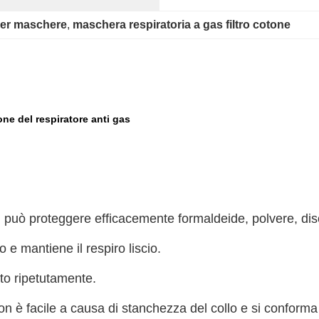
 per maschere
, 
maschera respiratoria a gas filtro cotone
one del respiratore anti gas
se: può proteggere efficacemente formaldeide, polvere, di
o e mantiene il respiro liscio.
rato ripetutamente.
he non è facile a causa di stanchezza del collo e si conform