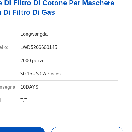
 Di Filtro Di Cotone Per Maschere
Di Filtro Di Gas
Longwangda
llo:
LWD5206660145
2000 pezzi
$0.15 - $0.2/Pieces
nsegna:
10DAYS
i
T/T