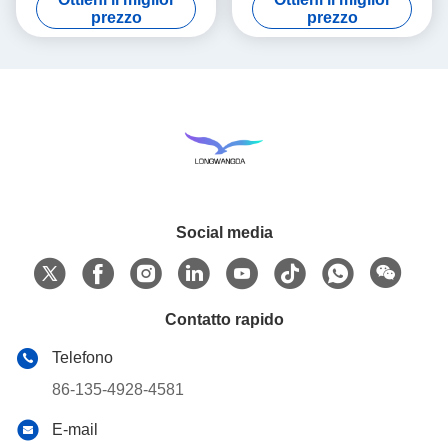
dell'acqua freatica dell'acqua
acqua purificazione del
prezzo
prezzo
di rubinetto
bollitore
Social media
Contatto rapido
Telefono
86-135-4928-4581
E-mail