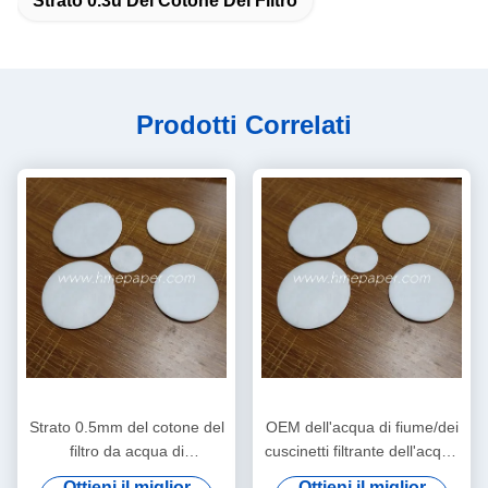
Strato 0.3u Del Cotone Del Filtro
Prodotti Correlati
Strato 0.5mm del cotone del
OEM dell'acqua di fiume/dei
filtro da acqua di
cuscinetti filtrante dell'acqua
purificazione del bollitore
di rubinetto/acqua freatica/di
Ottieni il miglior
Ottieni il miglior