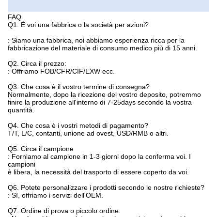
FAQ
Q1: È voi una fabbrica o la società per azioni?
: Siamo una fabbrica, noi abbiamo esperienza ricca per la
fabbricazione del materiale di consumo medico più di 15 anni.
Q2. Circa il prezzo:
: Offriamo FOB/CFR/CIF/EXW ecc.
Q3. Che cosa è il vostro termine di consegna?
Normalmente, dopo la ricezione del vostro deposito, potremmo
finire la produzione all'interno di 7-25days secondo la vostra
quantità.
Q4. Che cosa è i vostri metodi di pagamento?
T/T, L/C, contanti, unione ad ovest, USD/RMB o altri.
Q5. Circa il campione
: Forniamo al campione in 1-3 giorni dopo la conferma voi. I
campioni
è libera, la necessità del trasporto di essere coperto da voi.
Q6. Potete personalizzare i prodotti secondo le nostre richieste?
: Sì, offriamo i servizi dell'OEM.
Q7. Ordine di prova o piccolo ordine: