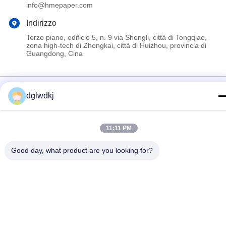
info@hmepaper.com
Indirizzo
Terzo piano, edificio 5, n. 9 via Shengli, città di Tongqiao,
zona high-tech di Zhongkai, città di Huizhou, provincia di
Guangdong, Cina
Politica sulla privacy
|
Mappa del sito
dglwdkj
La Cina va bene. Qualità il hme la carta da filtro Fornitore. 2022-
2026 Huizhou Longwangda Technology Co., Ltd. Tutti. Tutti i diritti
riservati.
11:11 PM
Good day, what product are you looking for?