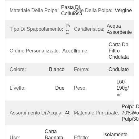
Pasta Di 
Materiale Della Polpa:
Stile Della Polpa:
Vergine
Cellulosa
Polpa 
Acqua 
Tipo Di Spappolamento:
Caratteristica:
Chimica
Assorbente
Carta Da 
Ordine Personalizzato:
Accetti
Nome:
Filtro 
Ondulata
Colore:
Bianco
Forma:
Ondulato
160-
Livello:
Due
Peso:
190g/
㎡
Polpa Di
Assorbimento Di Acqua:
400%
Materiale Principale:
70%Woo
Pulp/3
Carta 
Isolamento 
Uso:
Bagnata 
Effetto: