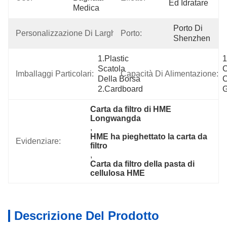
Ed Idratare
Medica
10mm-
Porto Di 
Personalizzazione Di Larghezza:
Porto:
600mm
Shenzhen
1.Plastic 
1
Scatola 
C
Imballaggi Particolari:
Capacità Di Alimentazione:
Della Borsa 
C
2.Cardboard
G
Carta da filtro di HME 
Longwangda
, 
HME ha pieghettato la carta da 
Evidenziare:
filtro
, 
Carta da filtro della pasta di 
cellulosa HME
Descrizione Del Prodotto