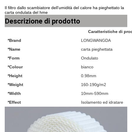
Il filtro dallo scambiatore dell'umidità del calore ha pieghettato la
carta ondulata del hme
Descrizione di prodotto
Caratteristiche di pro
*Brand
LONGWANGDA
*Name
carta pieghettata
*Form
Ondulato
*Colour
bianco
*Height
0.98mm
*Weight
160-190g/m2
*Width
10mm-590mm
*Effect
Isolamento ed idratare