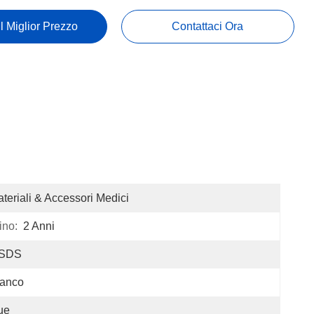
Il Miglior Prezzo
Contattaci Ora
teriali & Accessori Medici
ino:
2 Anni
SDS
ianco
ue