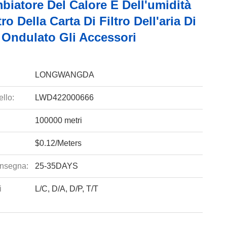
iatore Del Calore E Dell'umidità
ro Della Carta Di Filtro Dell'aria Di
Ondulato Gli Accessori
LONGWANGDA
llo:
LWD422000666
100000 metri
$0.12/Meters
nsegna:
25-35DAYS
i
L/C, D/A, D/P, T/T