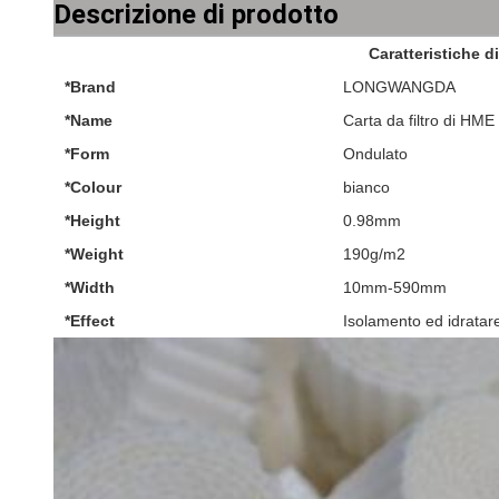
Descrizione di prodotto
Caratteristiche d
*Brand
LONGWANGDA
*Name
Carta da filtro di HME
*Form
Ondulato
*Colour
bianco
*Height
0.98mm
*Weight
190g/m2
*Width
10mm-590mm
*Effect
Isolamento ed idratar