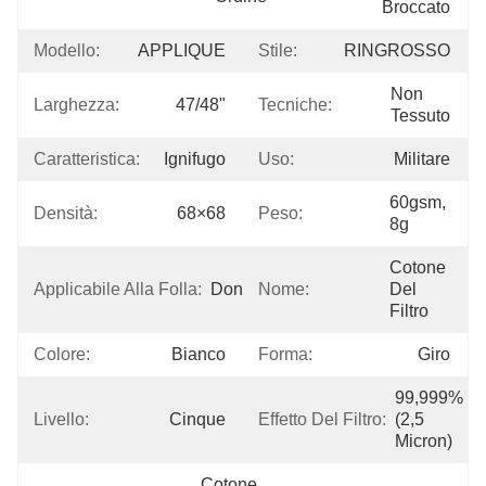
Broccato
Modello:
APPLIQUE
Stile:
RINGROSSO
Non 
Larghezza:
47/48"
Tecniche:
Tessuto
Caratteristica:
Ignifugo
Uso:
Militare
60gsm, 
Densità:
68×68
Peso:
8g
Cotone 
Applicabile Alla Folla:
Donne
Nome:
Del 
Filtro
Colore:
Bianco
Forma:
Giro
99,999% 
Livello:
Cinque
Effetto Del Filtro:
(2,5 
Micron)
Cotone 