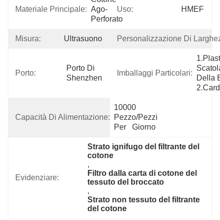
Materiale Principale:
Ago-
Uso:
HMEF
Perforato
Misura:
Ultrasuono
Personalizzazione Di Larghe
1.Plast
Porto Di 
Scatola
Porto:
Imballaggi Particolari:
Shenzhen
Della 
2.Car
10000 
Capacità Di Alimentazione:
Pezzo/pezzi 
Per   Giorno
Strato ignifugo del filtrante del 
cotone
, 
Filtro dalla carta di cotone del 
Evidenziare:
tessuto del broccato
, 
Strato non tessuto del filtrante 
del cotone