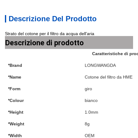
Descrizione Del Prodotto
Strato del cotone per il filtro da acqua dell'aria
Descrizione di prodotto
Caratteristiche di pro
*Brand
LONGWANGDA
*Name
Cotone del filtro da HME
*Form
giro
*Colour
bianco
*Height
1.0mm
*Weight
8g
*Width
OEM