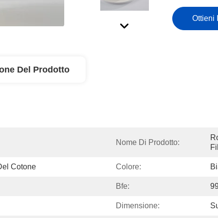
Ottieni 
ione Del Prodotto
Ro
Nome Di Prodotto:
Fi
Del Cotone
Colore:
B
Bfe:
9
Dimensione:
Su