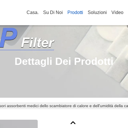
Casa.
Su Di Noi
Prodotti
Soluzioni
Video
Dettagli Dei Prodotti
ori assorbenti medici dello scambiatore di calore e dell'umidità della car