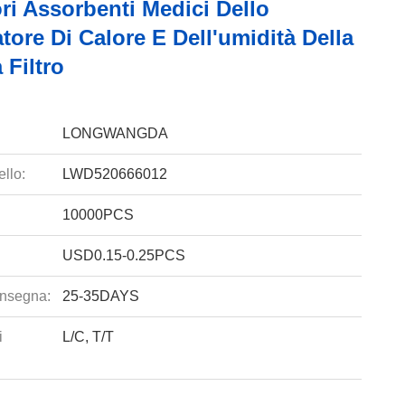
ri Assorbenti Medici Dello
ore Di Calore E Dell'umidità Della
 Filtro
LONGWANGDA
llo:
LWD520666012
10000PCS
USD0.15-0.25PCS
nsegna:
25-35DAYS
i
L/C, T/T