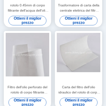
rotolo 0.45mm di corpo
Trasformatore di carta della
filtrante dell'acqua dell'olio
centrale elettrica del filtro
da tavola 270g 300mm x
dell'olio idraulico della pasta
Ottieni il miglior
Ottieni il miglior
300mm
di cellulosa
prezzo
prezzo
Filtro dell'olio perforato del
Carta del filtro dell'olio
rotolo di corpo filtrante
idraulico del rotolo di corpo
dell'acqua della struttura del
filtrante dell'acqua della
Ottieni il miglior
Ottieni il miglior
piatto
centrale elettrica
prezzo
prezzo