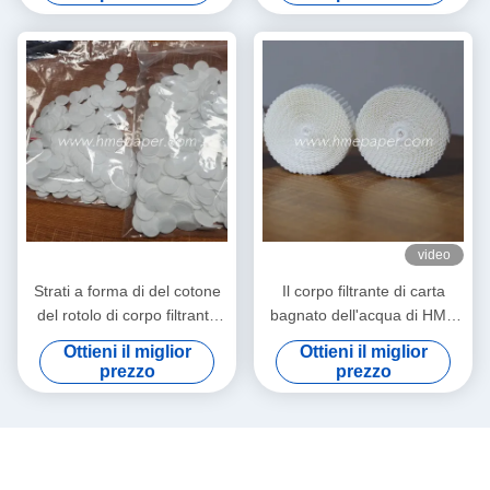
video
Strati a forma di del cotone
Il corpo filtrante di carta
del rotolo di corpo filtrante
bagnato dell'acqua di HME
dell'acqua dello speciale
rotola l'OEM della sostanza
Ottieni il miglior
Ottieni il miglior
assorbente 10mm-600mm
prezzo
prezzo