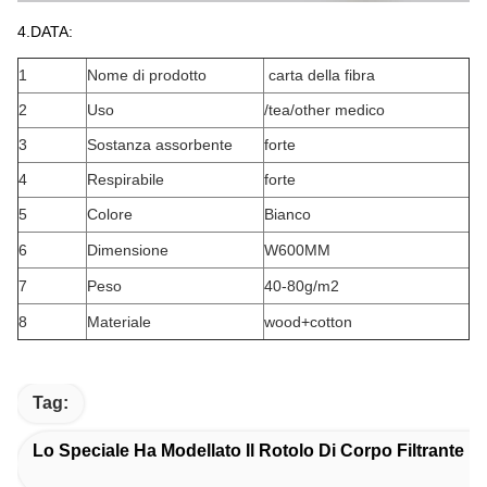
4.DATA:
1
Nome di prodotto
carta della fibra
2
Uso
/tea/other medico
3
Sostanza assorbente
forte
4
Respirabile
forte
5
Colore
Bianco
6
Dimensione
W600MM
7
Peso
40-80g/m2
8
Materiale
wood+cotton
Tag:
Lo Speciale Ha Modellato Il Rotolo Di Corpo Filtrante D