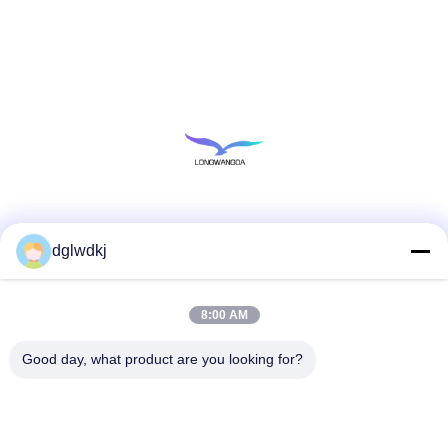
Social media
dglwdkj
8:00 AM
Contatto rapido
Telefono
Good day, what product are you looking for?
86-135-4928-4581
E-mail